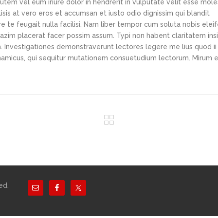
tem vel eum iriure dolor in hendrerit in vulputate velit esse mole
lisis at vero eros et accumsan et iusto odio dignissim qui blandit
e te feugait nulla facilisi. Nam liber tempor cum soluta nobis elei
azim placerat facer possim assum. Typi non habent claritatem ins
em. Investigationes demonstraverunt lectores legere me lius quod ii
ynamicus, qui sequitur mutationem consuetudium lectorum. Mirum e
ed.