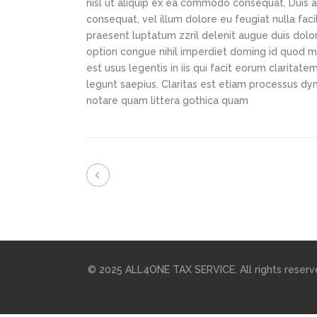
nisl ut aliquip ex ea commodo consequat. Duis au
consequat, vel illum dolore eu feugiat nulla faci
praesent luptatum zzril delenit augue duis dolor
option congue nihil imperdiet doming id quod m
est usus legentis in iis qui facit eorum claritat
legunt saepius. Claritas est etiam processus d
notare quam littera gothica quam
© 2025 ALL4ONE TAX SERVICE. All rights reserv