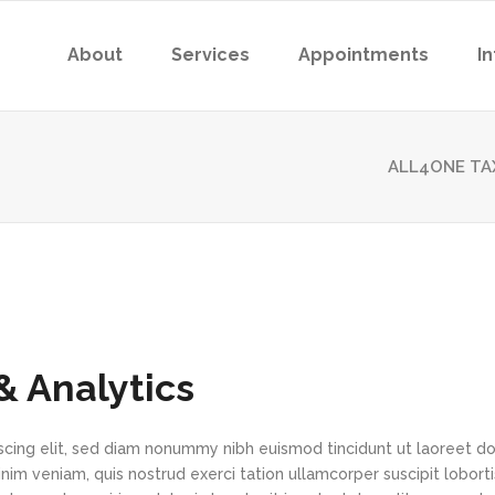
About
Services
Appointments
I
ALL4ONE TA
& Analytics
scing elit, sed diam nonummy nibh euismod tincidunt ut laoreet d
im veniam, quis nostrud exerci tation ullamcorper suscipit loborti