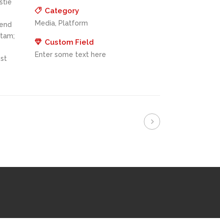
stie
Category
Media, Platform
fend
itam;
Custom Field
Enter some text here
st